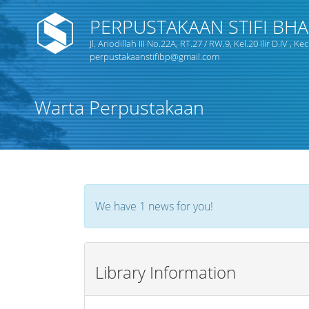
PERPUSTAKAAN STIFI BH
Jl. Ariodillah III No.22A, RT.27 / RW.9, Kel.20 Ilir D.IV 
perpustakaanstifibp@gmail.com
Judul
Warta Perpustakaan
Subyek
Tipe Koleksi
We have 1 news for you!
GMD
Library Information
Pencarian