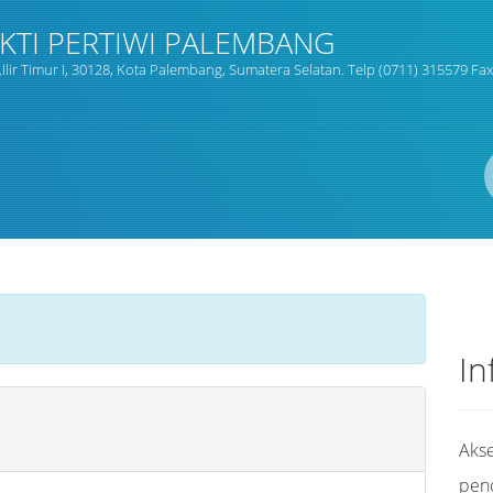
AKTI PERTIWI PALEMBANG
, Kec.Ilir Timur I, 30128, Kota Palembang, Sumatera Selatan. Telp (0711) 315579 Fa
Pengarang
ISBN/ISSN
Lokasi
In
Akse
pen