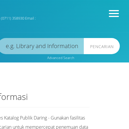
x (0711) 358930 Email :
PENCARIAN
Advanced Search
formasi
s Katalog Publik Daring - Gunakan fasilitas
carian untuk mempercepat penemuan data